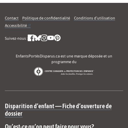
Contact
Politique de confidentialité
Conditions d’utilisation
Accessibilité
Suivez-nous :
EnfantsPortésDisparus.ca est une marque déposée et un
programme du
Site map
Disparition d’enfant — Fiche d’ouverture de
dossier
Qu’est-ce qu’on peut faire pour vous?