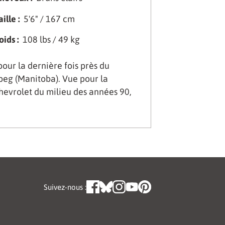
aille :
5'6" / 167 cm
oids :
108 lbs / 49 kg
ur la dernière fois près du
peg (Manitoba). Vue pour la
evrolet du milieu des années 90,
Suivez-nous :