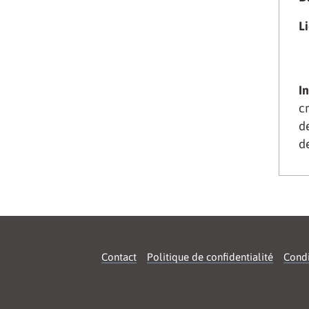
Li
I
c
d
d
Contact
Politique de confidentialité
Condi