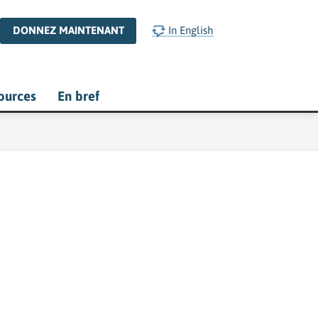
DONNEZ MAINTENANT
In English
ources
En bref